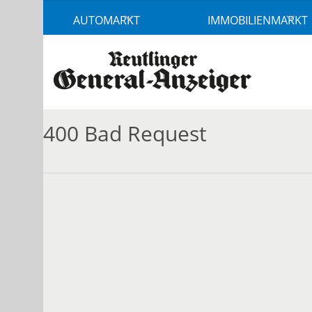
Accessibility
AUTOMARKT
IMMOBILIENMARKT
Modus
aktivieren
zur
Navigation
zum
Inhalt
400 Bad Request