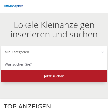
Accessibility
Modus
aktivieren
zur
Lokale Kleinanzeigen
Navigation
zum
inserieren und suchen
Inhalt
alle Kategorien
Was
suchen
Sie?
Jetzt suchen
TOP ANZEIGEN