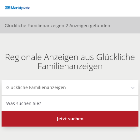
Accessibility
Modus
aktivieren
zur
Glückliche Familienanzeigen
2 Anzeigen gefunden
Navigation
zum
Inhalt
Regionale Anzeigen aus Glückliche
Familienanzeigen
Glückliche Familienanzeigen
Was
suchen
Sie?
Jetzt suchen