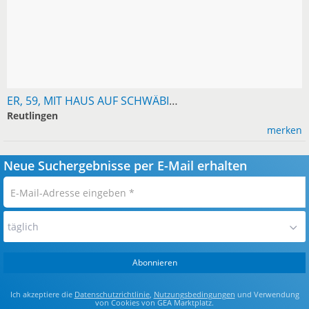
ER, 59, MIT HAUS AUF SCHWÄBISCHER ALB SUCHT SIE
Reutlingen
merken
Neue Suchergebnisse per E-Mail erhalten
E-
Mail-
Adresse
täglich
eingeben
*
Abonnieren
Ich akzeptiere die
Datenschutzrichtlinie
,
Nutzungsbedingungen
und Verwendung
von Cookies von GEA Marktplatz.