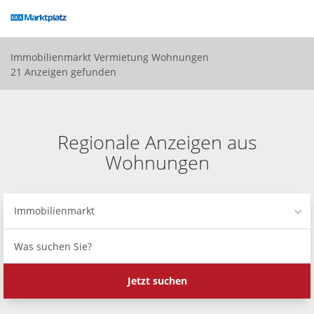
Accessibility
Modus
aktivieren
zur
Immobilienmarkt
Vermietung
Wohnungen
Navigation
21 Anzeigen gefunden
zum
Inhalt
Regionale Anzeigen aus
Wohnungen
Immobilienmarkt
Was
suchen
Sie?
Jetzt suchen