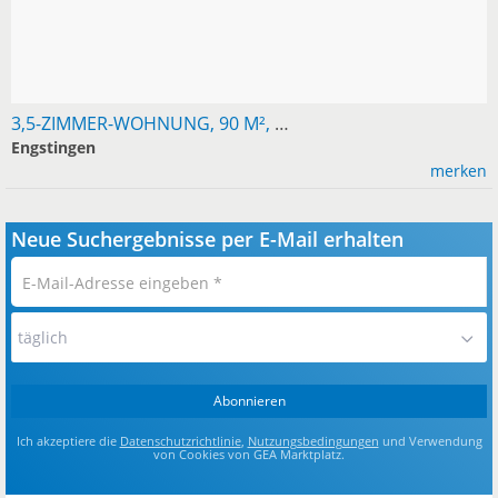
3,5-ZIMMER-WOHNUNG, 90 M², ENGSTINGEN-KOHLSTETTEN MIT GARTEN
Engstingen
merken
Neue Suchergebnisse per E-Mail erhalten
E-
Mail-
Adresse
täglich
eingeben
*
Abonnieren
Ich akzeptiere die
Datenschutzrichtlinie
,
Nutzungsbedingungen
und Verwendung
von Cookies von GEA Marktplatz.