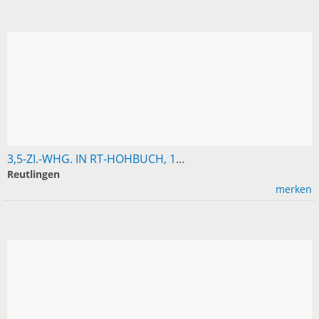
3,5-ZI.-WHG. IN RT-HOHBUCH, 100 M², EBK, AB SOFORT FREI, TEL. 01522-9208577.
Reutlingen
merken