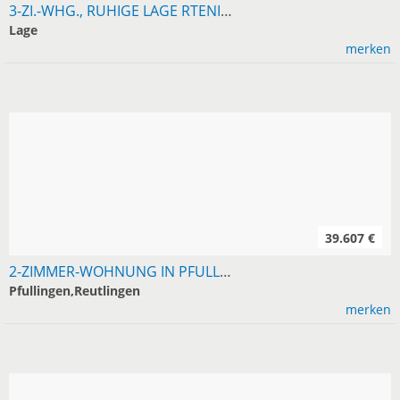
3-ZI.-WHG., RUHIGE LAGE RTENINGEN, 69 M², LEICHTE HANGLAGE, TERRASSE, GAS-ZH, 1 - 2 PERS., NR, KM 700,- , NK 250,- , AB 01.10.,...
Lage
merken
39.607 €
2-ZIMMER-WOHNUNG IN PFULLINGEN, 2. OG, 380
Pfullingen,Reutlingen
merken