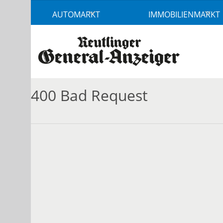
Accessibility
AUTOMARKT
IMMOBILIENMARKT
Modus
aktivieren
zur
Navigation
zum
Inhalt
400 Bad Request