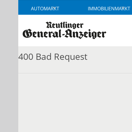
Accessibility
AUTOMARKT
IMMOBILIENMARKT
Modus
aktivieren
zur
Navigation
zum
Inhalt
400 Bad Request