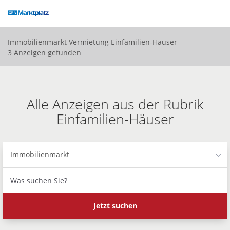
Accessibility
Modus
aktivieren
zur
Immobilienmarkt
Vermietung
Einfamilien-Häuser
Navigation
3 Anzeigen gefunden
zum
Inhalt
Alle Anzeigen aus der Rubrik
Einfamilien-Häuser
Immobilienmarkt
Was
suchen
Sie?
Jetzt suchen