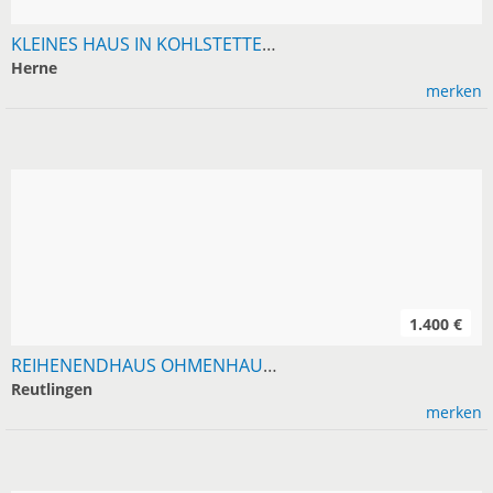
KLEINES HAUS IN KOHLSTETTEN, 105 M², 5 ZIMMER
Herne
merken
1.400 €
REIHENENDHAUS OHMENHAUSEN, 4 ZIMMER, NACH RENOVIERUNG
Reutlingen
merken