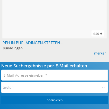
650 €
REH IN BURLADINGEN-STETTEN, 160 M², 4 ZIMMER, 650 KALT
Burladingen
merken
Neue Suchergebnisse per E-Mail erhalten
E-
Mail-
Adresse
täglich
eingeben
*
Abonnieren