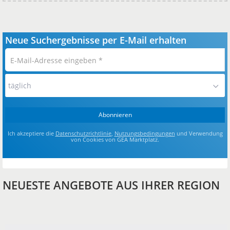
Neue Suchergebnisse per E-Mail erhalten
E-
Mail-
Adresse
täglich
eingeben
*
Abonnieren
Ich akzeptiere die
Datenschutzrichtlinie
,
Nutzungsbedingungen
und Verwendung
von Cookies von GEA Marktplatz.
NEUESTE ANGEBOTE AUS IHRER REGION