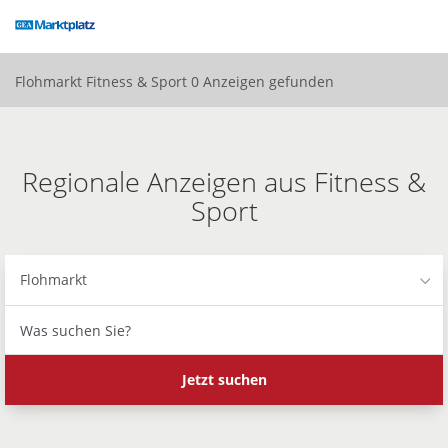
Accessibility
Modus
aktivieren
zur
Flohmarkt
Fitness & Sport
0 Anzeigen gefunden
Navigation
zum
Inhalt
Regionale Anzeigen aus Fitness &
Sport
Flohmarkt
Was
suchen
Sie?
Jetzt suchen