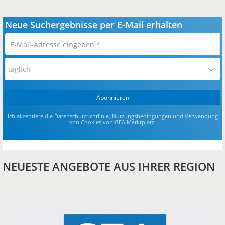
Neue Suchergebnisse per E-Mail erhalten
E-
Mail-
Adresse
täglich
eingeben
*
Abonnieren
Ich akzeptiere die
Datenschutzrichtlinie
,
Nutzungsbedingungen
und Verwendung
von Cookies von GEA Marktplatz.
NEUESTE ANGEBOTE AUS IHRER REGION