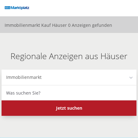
Accessibility
Modus
aktivieren
zur
Immobilienmarkt
Kauf
Häuser
0 Anzeigen gefunden
Navigation
zum
Inhalt
Regionale Anzeigen aus Häuser
Immobilienmarkt
Was
suchen
Sie?
Jetzt suchen