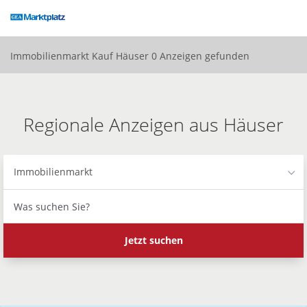
Accessibility
Modus
aktivieren
zur
Immobilienmarkt
Kauf
Häuser
0 Anzeigen gefunden
Navigation
zum
Inhalt
Regionale Anzeigen aus Häuser
Immobilienmarkt
Was
suchen
Sie?
Jetzt suchen