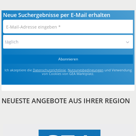
Neue Suchergebnisse per E-Mail erhalten
E-
Mail-
Adresse
täglich
eingeben
*
Abonnieren
Ich akzeptiere die
Datenschutzrichtlinie
,
Nutzungsbedingungen
und Verwendung
von Cookies von GEA Marktplatz.
NEUESTE ANGEBOTE AUS IHRER REGION