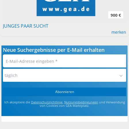
900 €
JUNGES PAAR SUCHT
merken
Neue Suchergebnisse per E-Mail erhalten
E-
Mail-
Adresse
täglich
eingeben
*
Abonnieren
Ich akzeptiere die
Datenschutzrichtlinie
,
Nutzungsbedingungen
und Verwendung
von Cookies von GEA Marktplatz.