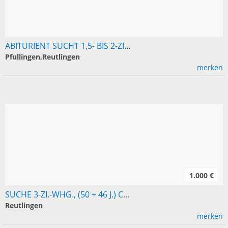
ABITURIENT SUCHT 1,5- BIS 2-ZIMMER-WOHNUNG IN RT/PFULLINGEN
Pfullingen,Reutlingen
merken
1.000 €
SUCHE 3-ZI.-WHG., (50 + 46 J.) CA. 60 M², IM LK RT, RUHIGE LAGE, EG, AB SOFORT, KM MAX. 1.000 . TEL. 0162-8264339
Reutlingen
merken