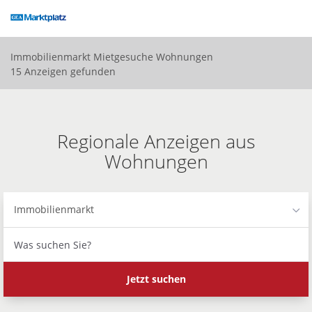
Accessibility
Modus
aktivieren
zur
Immobilienmarkt
Mietgesuche
Wohnungen
Navigation
15 Anzeigen gefunden
zum
Inhalt
Regionale Anzeigen aus
Wohnungen
Immobilienmarkt
Was
suchen
Sie?
Jetzt suchen