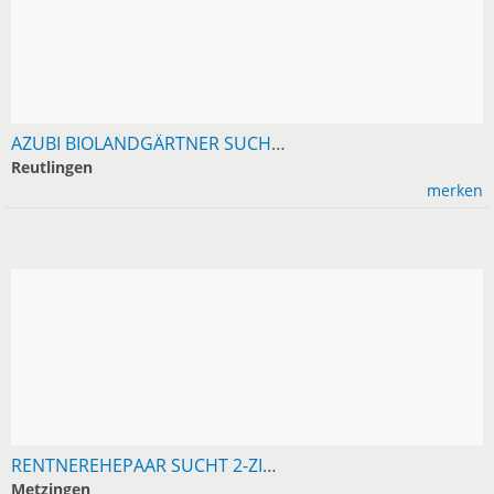
AZUBI BIOLANDGÄRTNER SUCHT 1-2-ZIMMER-WOHNUNG IN RT
Reutlingen
merken
RENTNEREHEPAAR SUCHT 2-ZIMMER-EG-WOHNUNG RAUM METZINGEN
Metzingen