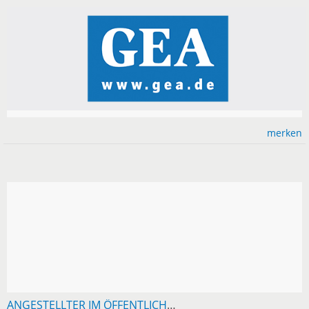
merken
ANGESTELLTER IM ÖFFENTLICHEN DIENST SUCHT 2,5-3-ZIMMER-EG-WOHNUNG RAUM RT