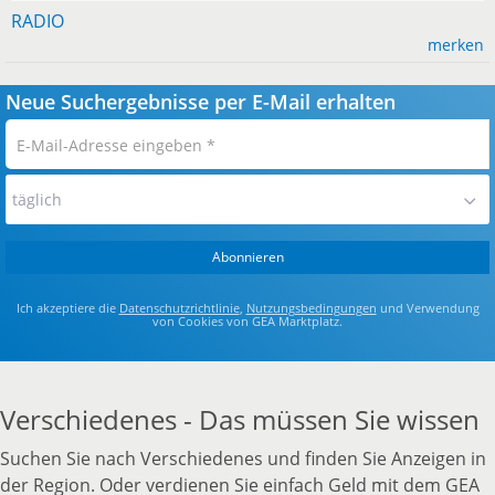
RADIO
merken
Neue Suchergebnisse per E-Mail erhalten
E-
Mail-
Adresse
täglich
eingeben
*
Abonnieren
Ich akzeptiere die
Datenschutzrichtlinie
,
Nutzungsbedingungen
und Verwendung
von Cookies von GEA Marktplatz.
Verschiedenes - Das müssen Sie wissen
Suchen Sie nach Verschiedenes und finden Sie Anzeigen in
der Region. Oder verdienen Sie einfach Geld mit dem GEA