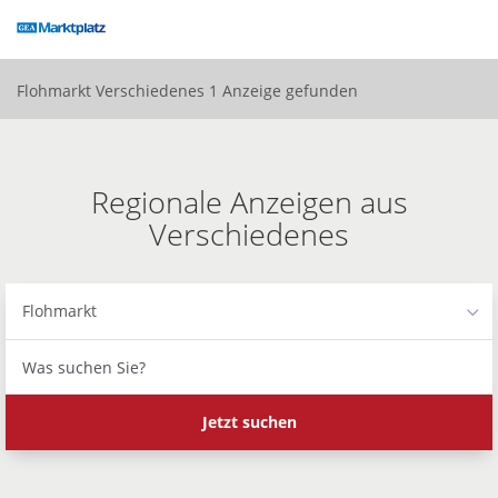
Accessibility
Modus
aktivieren
zur
Flohmarkt
Verschiedenes
1 Anzeige gefunden
Navigation
zum
Inhalt
Regionale Anzeigen aus
Verschiedenes
Flohmarkt
Was
suchen
Sie?
Jetzt suchen