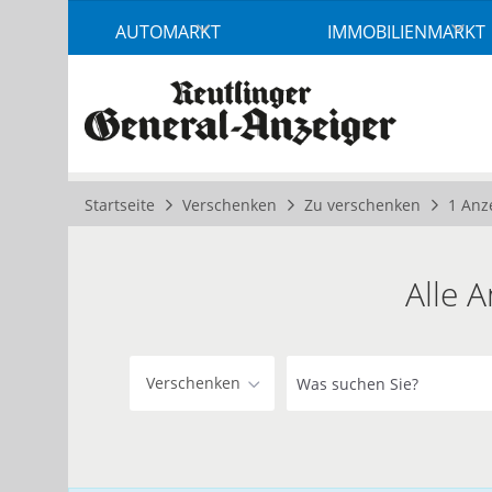
Accessibility
AUTOMARKT
IMMOBILIENMARKT
Modus
aktivieren
zur
Navigation
zum
Inhalt
Startseite
Verschenken
Zu verschenken
1 Anz
Alle 
Was
Verschenken
suchen
Sie?