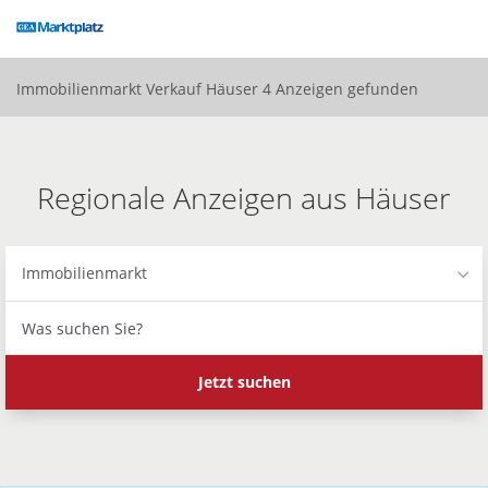
Accessibility
Modus
aktivieren
zur
Immobilienmarkt
Verkauf
Häuser
4 Anzeigen gefunden
Navigation
zum
Inhalt
Regionale Anzeigen aus Häuser
Immobilienmarkt
Was
suchen
Sie?
Jetzt suchen