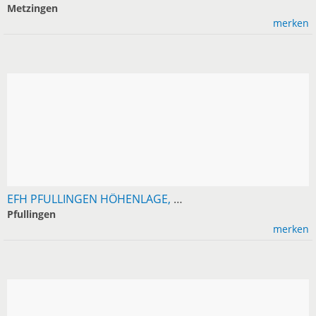
Metzingen
merken
EFH PFULLINGEN HÖHENLAGE, 136 M², GROSSER GARTEN, PROVISIONSFREI
Pfullingen
merken