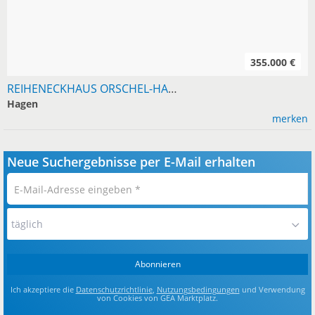
355.000 €
REIHENECKHAUS ORSCHEL-HAGEN, 92 M², 245 M² GRUNDSTÜCK
Hagen
merken
Neue Suchergebnisse per E-Mail erhalten
E-
Mail-
Adresse
täglich
eingeben
*
Abonnieren
Ich akzeptiere die
Datenschutzrichtlinie
,
Nutzungsbedingungen
und Verwendung
von Cookies von GEA Marktplatz.