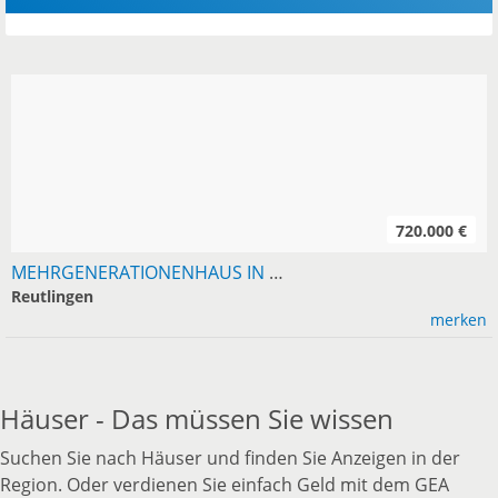
720.000 €
MEHRGENERATIONENHAUS IN RT-SONDELFINGEN VON PRIVAT ZU VERKAUFEN. 3 WHGS., CA. 267 M² WFL., 2 WHGS. (DG, OG) KURZFRISTIG FREI, GRUNDSTÜCK 867 M², PREIS...
Reutlingen
merken
Häuser - Das müssen Sie wissen
Suchen Sie nach Häuser und finden Sie Anzeigen in der
Region. Oder verdienen Sie einfach Geld mit dem GEA