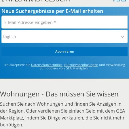
Neue Suchergebnisse per E-Mail erhalten
E-
Mail-
Adresse
täglich
eingeben
*
Abonnieren
Ich akzeptiere die
Datenschutzrichtlinie
,
Nutzungsbedingungen
und Verwendung
von Cookies von GEA Marktplatz.
Wohnungen - Das müssen Sie wissen
Suchen Sie nach Wohnungen und finden Sie Anzeigen in
der Region. Oder verdienen Sie einfach Geld mit dem GEA
Marktplatz, indem Sie Dinge verkaufen, die Sie nicht mehr
benötigen.