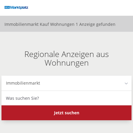
Accessibility
Modus
aktivieren
zur
Immobilienmarkt
Kauf
Wohnungen
1 Anzeige gefunden
Navigation
zum
Inhalt
Regionale Anzeigen aus
Wohnungen
Immobilienmarkt
Was
suchen
Sie?
Jetzt suchen