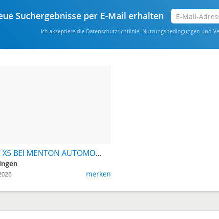
E-
ue Suchergebnisse per E-Mail erhalten
Mail-
Ich akzeptiere die
Datenschutzrichtlinie
,
Nutzungsbedingungen
und Ve
Adresse
eingeben
*
BMW X5 BEI MENTON AUTOMOBILCENTER REUTLINGEN
ingen
merken
2026