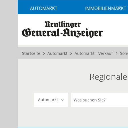
Accessibility
AUTOMARKT
IMMOBILIENMARKT
Modus
aktivieren
zur
Navigation
zum
Inhalt
Startseite
Automarkt
Automarkt - Verkauf
Son
Regionale
Was
Automarkt
suchen
Sie?