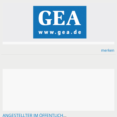
merken
ANGESTELLTER IM ÖFFENTLICHEN DIENST SUCHT 2,5-3-ZIMMER-EG-WOHNUNG RAUM RT