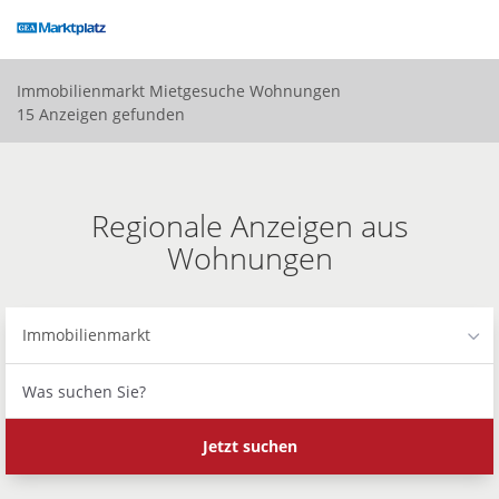
Accessibility
Modus
aktivieren
zur
Immobilienmarkt
Mietgesuche
Wohnungen
Navigation
15 Anzeigen gefunden
zum
Inhalt
Regionale Anzeigen aus
Wohnungen
Immobilienmarkt
Was
suchen
Sie?
Jetzt suchen