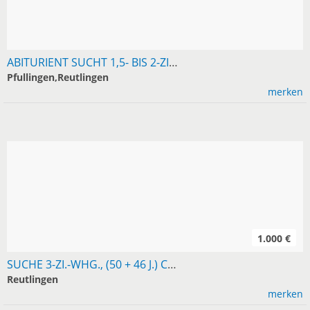
ABITURIENT SUCHT 1,5- BIS 2-ZIMMER-WOHNUNG IN RT/PFULLINGEN
Pfullingen,Reutlingen
merken
1.000 €
SUCHE 3-ZI.-WHG., (50 + 46 J.) CA. 60 M², IM LK RT, RUHIGE LAGE, EG, AB SOFORT, KM MAX. 1.000 . TEL. 0162-8264339
Reutlingen
merken