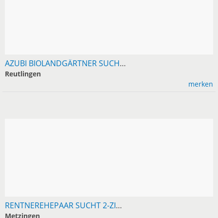
AZUBI BIOLANDGÄRTNER SUCHT 1-2-ZIMMER-WOHNUNG IN RT
Reutlingen
merken
RENTNEREHEPAAR SUCHT 2-ZIMMER-EG-WOHNUNG RAUM METZINGEN
Metzingen