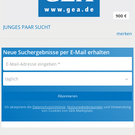
900 €
JUNGES PAAR SUCHT
merken
Neue Suchergebnisse per E-Mail erhalten
E-
Mail-
Adresse
täglich
eingeben
*
Abonnieren
Ich akzeptiere die
Datenschutzrichtlinie
,
Nutzungsbedingungen
und Verwendung
von Cookies von GEA Marktplatz.