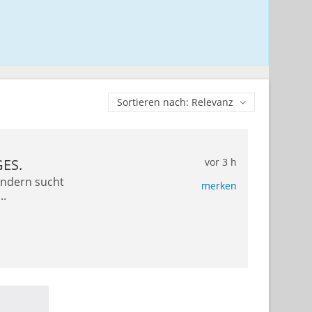
Sortieren
ES.
vor 3 h
Kindern sucht
merken
..