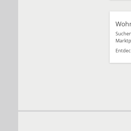
Wohn
Suchen
Marktpl
Entdec