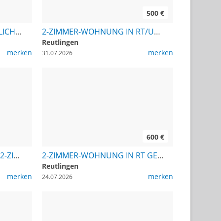
500 €
ANGESTELLTER IM ÖFFENTLICHEN DIENST SUCHT 2,5-3-ZIMMER-EG-WOHNUNG RAUM RT
2-ZIMMER-WOHNUNG IN RT/UMGEBUNG AB SOFORT GESUCHT
Reutlingen
merken
merken
31.07.2026
600 €
RENTNEREHEPAAR SUCHT 2-ZIMMER-EG-WOHNUNG RAUM METZINGEN
2-ZIMMER-WOHNUNG IN RT GESUCHT, MIETE 600
Reutlingen
merken
merken
24.07.2026