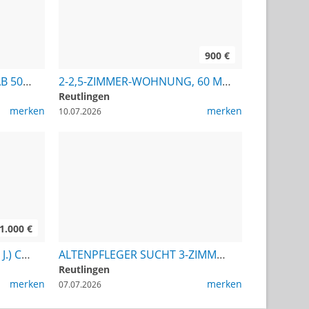
900 €
SUCHE 23-ZI.-WOHNUNG AB 50 M² IN RT/UMGEBUNG
2-2,5-ZIMMER-WOHNUNG, 60 M², RT UND UMGEBUNG GESUCHT
Reutlingen
merken
merken
10.07.2026
1.000 €
SUCHE 3-ZI.-WHG., (50 + 46 J.) CA. 60 M², IM LK RT, RUHIGE LAGE, EG, AB SOFORT, KM MAX. 1.000 . TEL. 0162-8264339
ALTENPFLEGER SUCHT 3-ZIMMER-WOHNUNG IN REUTLINGEN
Reutlingen
merken
merken
07.07.2026