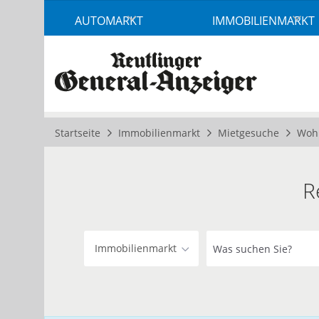
Accessibility
AUTOMARKT
IMMOBILIENMARKT
Modus
aktivieren
zur
Navigation
zum
Inhalt
Startseite
Immobilienmarkt
Mietgesuche
Woh
R
Was
Immobilienmarkt
suchen
Sie?