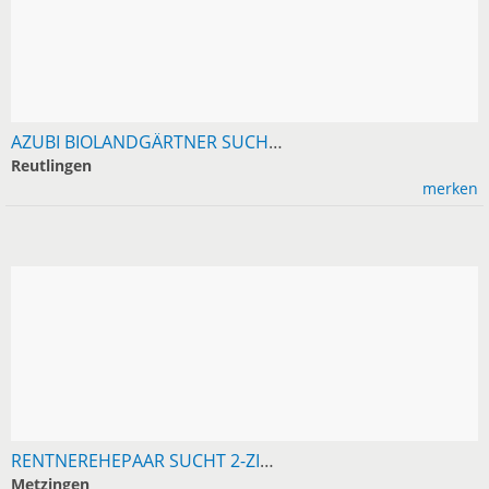
AZUBI BIOLANDGÄRTNER SUCHT 1-2-ZIMMER-WOHNUNG IN RT
Reutlingen
merken
RENTNEREHEPAAR SUCHT 2-ZIMMER-EG-WOHNUNG RAUM METZINGEN
Metzingen