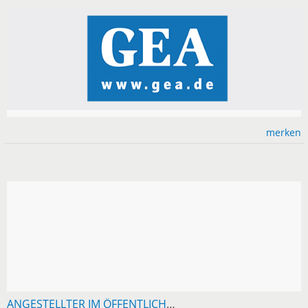
merken
ANGESTELLTER IM ÖFFENTLICHEN DIENST SUCHT 2,5-3-ZIMMER-EG-WOHNUNG RAUM RT