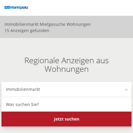
Accessibility
Modus
aktivieren
zur
Immobilienmarkt
Mietgesuche
Wohnungen
Navigation
15 Anzeigen gefunden
zum
Inhalt
Regionale Anzeigen aus
Wohnungen
Immobilienmarkt
Was
suchen
Sie?
Jetzt suchen