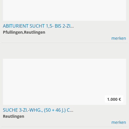
ABITURIENT SUCHT 1,5- BIS 2-ZIMMER-WOHNUNG IN RT/PFULLINGEN
Pfullingen,Reutlingen
merken
1.000 €
SUCHE 3-ZI.-WHG., (50 + 46 J.) CA. 60 M², IM LK RT, RUHIGE LAGE, EG, AB SOFORT, KM MAX. 1.000 . TEL. 0162-8264339
Reutlingen
merken