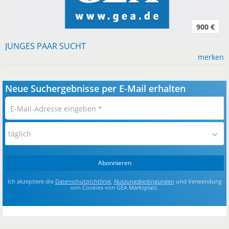
900 €
JUNGES PAAR SUCHT
merken
Neue Suchergebnisse per E-Mail erhalten
E-
Mail-
Adresse
täglich
eingeben
*
Abonnieren
Ich akzeptiere die
Datenschutzrichtlinie
,
Nutzungsbedingungen
und Verwendung
von Cookies von GEA Marktplatz.