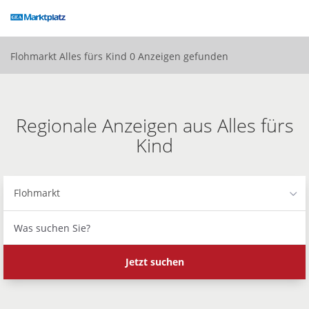
Accessibility
Modus
aktivieren
zur
Flohmarkt
Alles fürs Kind
0 Anzeigen gefunden
Navigation
zum
Inhalt
Regionale Anzeigen aus Alles fürs
Kind
Flohmarkt
Was
suchen
Sie?
Jetzt suchen