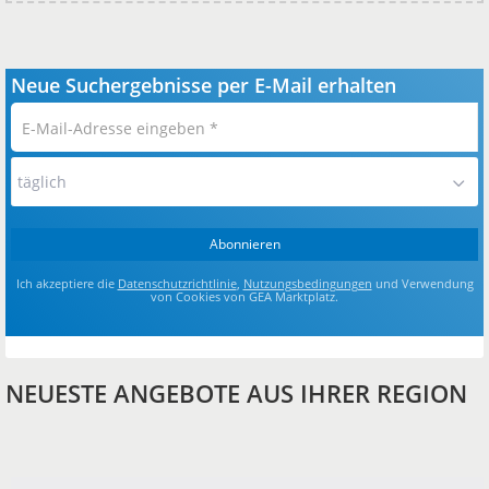
Neue Suchergebnisse per E-Mail erhalten
E-
Mail-
Adresse
täglich
eingeben
*
Abonnieren
Ich akzeptiere die
Datenschutzrichtlinie
,
Nutzungsbedingungen
und Verwendung
von Cookies von GEA Marktplatz.
NEUESTE ANGEBOTE AUS IHRER REGION