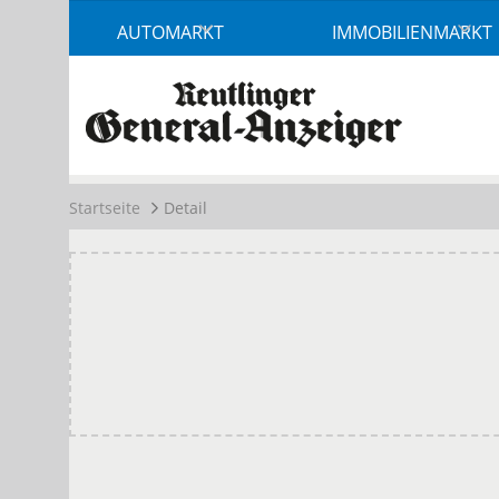
Accessibility
AUTOMARKT
IMMOBILIENMARKT
Modus
aktivieren
zur
Navigation
zum
Inhalt
Startseite
Detail