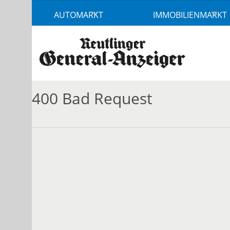
Accessibility
AUTOMARKT
IMMOBILIENMARKT
Modus
aktivieren
zur
Navigation
zum
Inhalt
400 Bad Request