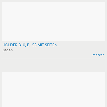
HOLDER B10, BJ. 55 MIT SEITENMÄHWERK, NICHT VERBASTELT 1. HAND, IMMER TROCKEN IM SCHUPPEN GESTANDEN, ORIGINALBRIEF, VB 2500,TEL. 0151-41227475
Baden
merken