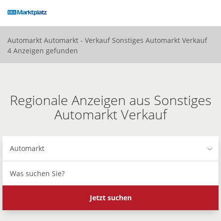
Accessibility
Modus
aktivieren
zur
Automarkt
Automarkt - Verkauf
Sonstiges Automarkt Verkauf
Navigation
4 Anzeigen gefunden
zum
Inhalt
Regionale Anzeigen aus Sonstiges
Automarkt Verkauf
Automarkt
Was
suchen
Sie?
Jetzt suchen