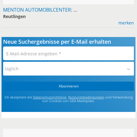
MENTON AUTOMOBILCENTER: HILFE BEI HAGEL- UND WASSERSCHÄDEN
Reutlingen
merken
Neue Suchergebnisse per E-Mail erhalten
E-
Mail-
Adresse
täglich
eingeben
*
Abonnieren
Ich akzeptiere die
Datenschutzrichtlinie
,
Nutzungsbedingungen
und Verwendung
von Cookies von GEA Marktplatz.